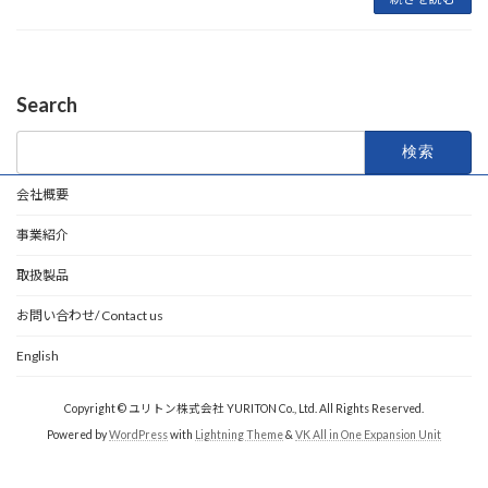
Search
検
索:
会社概要
事業紹介
取扱製品
お問い合わせ/ Contact us
English
Copyright © ユリトン株式会社 YURITON Co., Ltd. All Rights Reserved.
Powered by
WordPress
with
Lightning Theme
&
VK All in One Expansion Unit