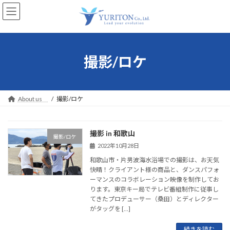
コ
ナ
ン
ビ
テ
ゲ
ン
ー
ツ
シ
へ
ョ
撮影/ロケ
ス
ン
キ
に
ッ
移
プ
動
About us
撮影/ロケ
撮影 in 和歌山
撮影/ロケ
2022年10月28日
和歌山市・片男波海水浴場での撮影は、お天気
快晴！クライアント様の商品と、ダンスパフォ
ーマンスのコラボレーション映像を制作してお
ります。東京キー局でテレビ番組制作に従事し
てきたプロデューサー（桑田）とディレクター
がタッグを […]
続きを読む